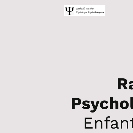
R
Psycho
Enfan