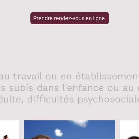
Prendre rendez-vous en ligne
au travail ou en établissement
 subis dans l'enfance ou au c
dulte, difficultés psychosocial