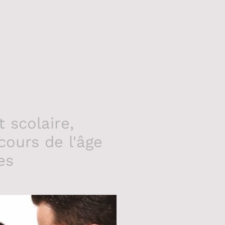
 scolaire,
ours de l'âge
es