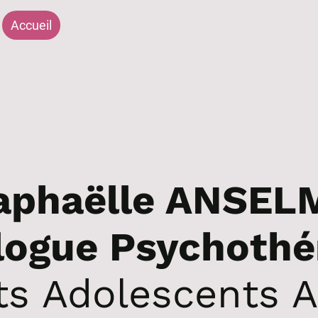
Accueil
Présentation
Parents et enfants
Ado
aphaëlle ANSEL
logue Psychothé
ts Adolescents A