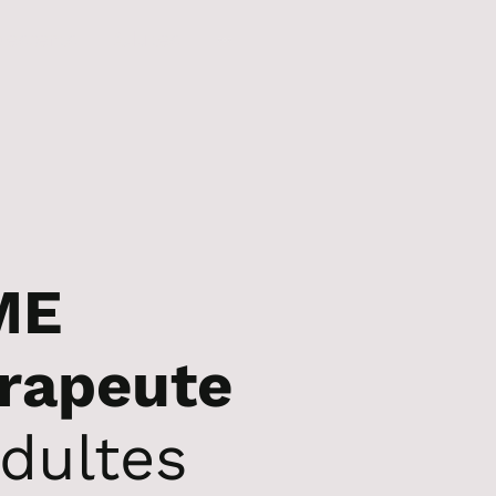
lescents
Adultes
ME
rapeute
dultes