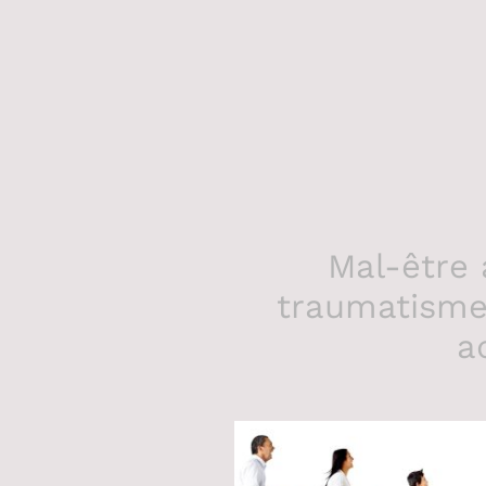
Mal-être 
traumatismes
a